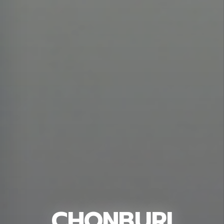
CHONBURI