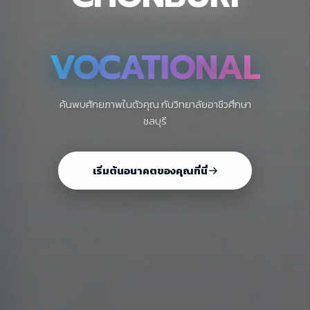
VOCATIONAL
ค้นพบศักยภาพในตัวคุณ กับวิทยาลัยอาชีวศึกษา
ชลบุรี
เริ่มต้นอนาคตของคุณที่นี่