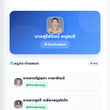
นางสุรีย์รัตน์ อนุสนธิ
หัวหน้าแผนก
ครูประจำแผนก
8 คน
นางสาวนัฐญดา กาละพัฒน์
ข้าราชการครู
นางสาวชูศรี เกลียวสกุลโกวิท
ข้าราชการครู