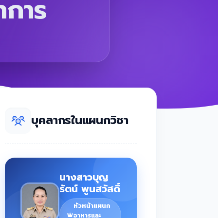
าการ
บุคลากรในแผนกวิชา
นางสาวบุญ
รัตน์ พูนสวัสดิ์
หัวหน้าแผนก
อาหารและ