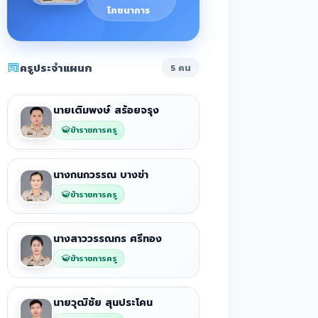
โภชนาการ
ครูประจำแผนก
5 คน
นายเติมพงษ์ สร้อยจรุง
ข้าราชการครู
นางกนกวรรณ บางข่า
ข้าราชการครู
นางสาววรรณกร ศรีทอง
ข้าราชการครู
นายวุฒิชัย สุนประโคน