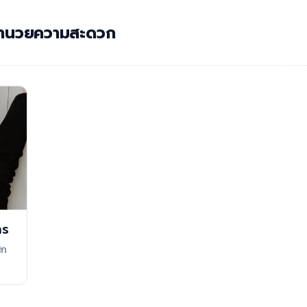
งอำนวยความสะดวก
าร
ึก