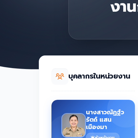
งาน
บุคลากรในหน่วยงาน
นางสาวณัฏฐ์ว
รัตถ์ แสน
เมืองมา
หัวหน้างาน