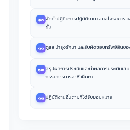
จัดทำปฏิทินการปฏิบัติงาน เสนอโครงการ 
๑๐
ขั้น
ดูแล บำรุงรักษา และรับผิดชอบทรัพย์สินข
๑๑
สรุปผลการประเมินและนำผลการประเมินเส
๑๒
กรรมการการอาชีวศึกษา
ปฏิบัติงานอื่นตามที่ได้รับมอบหมาย
๑๓